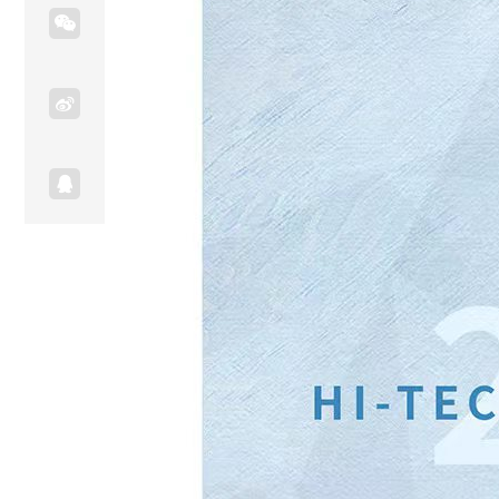


