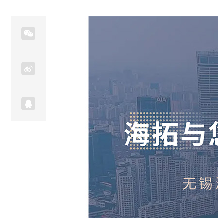


